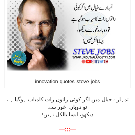
innovation-quotes-steve-jobs
تمہارے خیال میں اگر کوئی راتوں رات کامیاب ہوگیا ہے
تو دوبارہ غور سے
دیکھو، ایسا بالکل نہیں!
—:::—