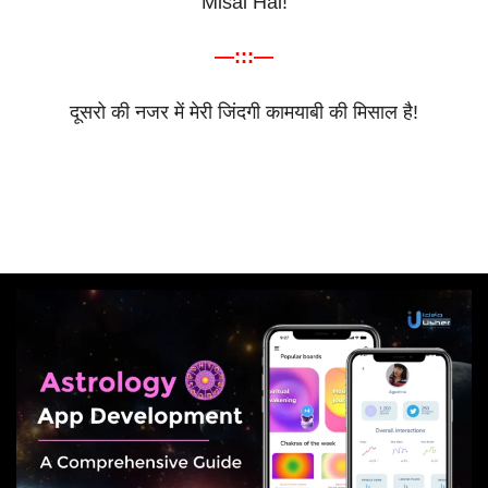
Misal Hai!
—:::—
दूसरो
की
नजर
में
मेरी
जिंदगी
कामयाबी
की
मिसाल
है
!