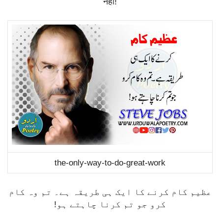
नहीं
!
the-only-way-to-do-great-work
عظیم کام کرنے کا ایک ہی طریقہ ہے۔ تم وہ کام
کرو جو تم کرنا چاہتے ہو!