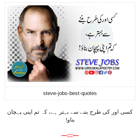
steve-jobs-best-quotes
کسی اور کی طرح بننے سے بہتر ہے، کہ تم اپنی پہچان
بناو!
—:::—