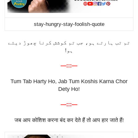
stay-hungry-stay-foolish-quote
تم تب ہارتے ہو، جب تم کوشش کرنا چھوڑ دیتے
ہو!
—:::—
Tum Tab Harty Ho, Jab Tum Koshis Karna Chor
Dety Ho!
—:::—
जब
आप
कोशिश
करना
बंद
कर
देते
हैं
तो
आप
हार
जाते
हैं
!