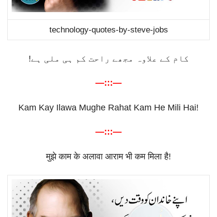
technology-quotes-by-steve-jobs
کام کے علاوہ مجھے راحت کم ہی ملی ہے!
—:::—
Kam Kay Ilawa Mughe Rahat Kam He Mili Hai!
—:::—
मुझे
काम
के
अलावा
आराम
भी
कम
मिला
है
!