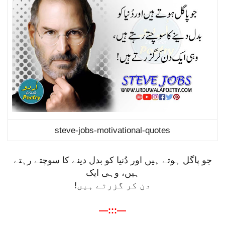
steve-jobs-motivational-quotes
جو پاگل ہوتے ہیں اور دُنیا کو بدل دینے کا سوچتے رہتے
ہیں، وہی ایک
دن کر گزرتے ہیں!
—:::—