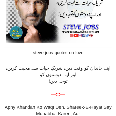
steve-jobs-quotes-on-love
اپنے خاندان کو وقت دیں، شریکِ حیات سے محبت کریں،
اور اپنے دوستوں کو
توجہ دیں!
—:::—
Apny Khandan Ko Waqt Den, Shareek-E-Hayat Say
Muhabbat Karen, Aur