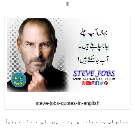
है
!
steve-jobs-quotes-in-english
جہاں آپ چلے جانا چاہتے ہیں۔ آپ جاسکتے ہیں!