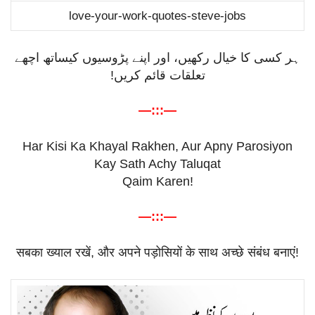
love-your-work-quotes-steve-jobs
ہر کسی کا خیال رکھیں، اور اپنے پڑوسیوں کیساتھ اچھے
تعلقات قائم کریں!
—:::—
Har Kisi Ka Khayal Rakhen, Aur Apny Parosiyon
Kay Sath Achy Taluqat
Qaim Karen!
—:::—
सबका
ख्याल
रखें
,
और
अपने
पड़ोसियों
के
साथ
अच्छे
संबंध
बनाएं
!