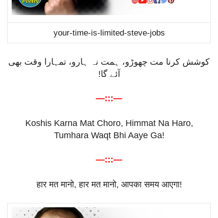
your-time-is-limited-steve-jobs
کوشش کرنا مت چھوڑو، ہمت نہ ہارو، تمہارا وقت بھی
آئے گا!
—:::—
Koshis Karna Mat Choro, Himmat Na Haro,
Tumhara Waqt Bhi Aaye Ga!
—:::—
हार
मत
मानो
,
हार
मत
मानो
,
आपका
समय
आएगा
!