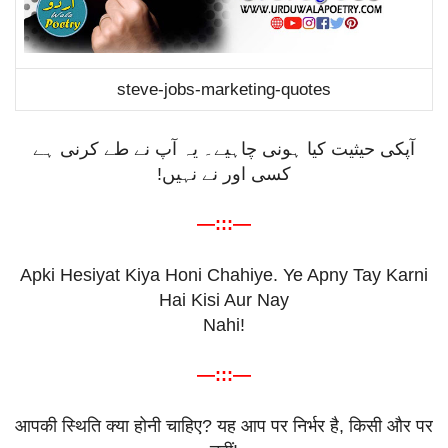
steve-jobs-marketing-quotes
آپکی حیثیت کیا ہونی چاہیے۔ یہ آپ نے طے کرنی ہے
کسی اور نے نہیں!
—:::—
Apki Hesiyat Kiya Honi Chahiye. Ye Apny Tay Karni
Hai Kisi Aur Nay
Nahi!
—:::—
आपकी
स्थिति
क्या
होनी
चाहिए
?
यह
आप
पर
निर्भर
है
,
किसी
और
पर