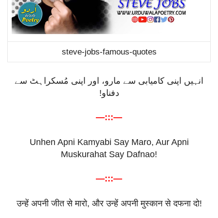
steve-jobs-famous-quotes
انہیں اپنی کامیابی سے مارو، اور اپنی مُسکراہٹ سے
دفناو!
—:::—
Unhen Apni Kamyabi Say Maro, Aur Apni
Muskurahat Say Dafnao!
—:::—
उन्हें
अपनी
जीत
से
मारो
,
और
उन्हें
अपनी
मुस्कान
से
दफना
दो
!