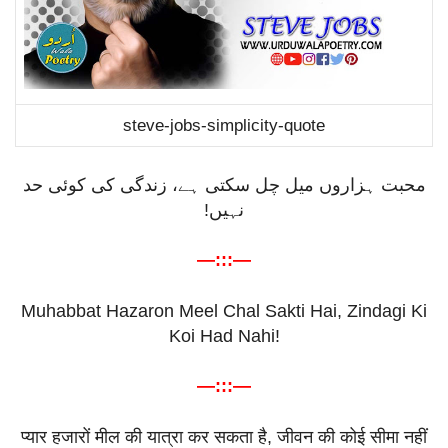
steve-jobs-simplicity-quote
محبت ہزاروں میل چل سکتی ہے، زندگی کی کوئی حد
نہیں!
—:::—
Muhabbat Hazaron Meel Chal Sakti Hai, Zindagi Ki
Koi Had Nahi!
—:::—
प्यार
हजारों
मील
की
यात्रा
कर
सकता
है
,
जीवन
की
कोई
सीमा
नहीं