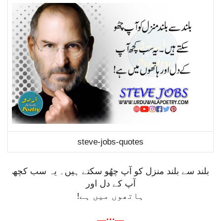
steve-jobs-quotes
بلند سے بلند منزل کو آپ چھُو سکتے ہیں۔ یہ سب کچھ
آپ کے دل اور
ہاتھوں میں ہے!
—:::—