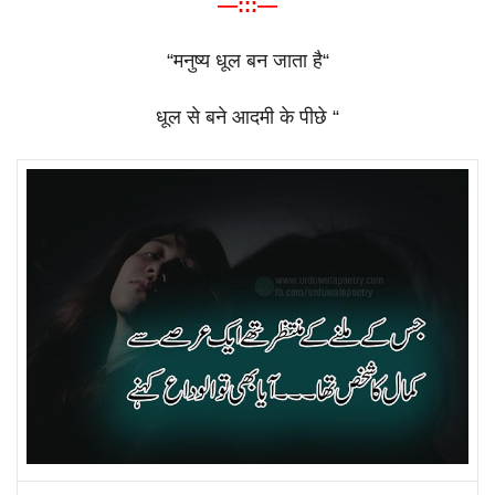
—:::—
“
मनुष्य
धूल
बन
जाता
है
“
धूल
से
बने
आदमी
के
पीछे
“