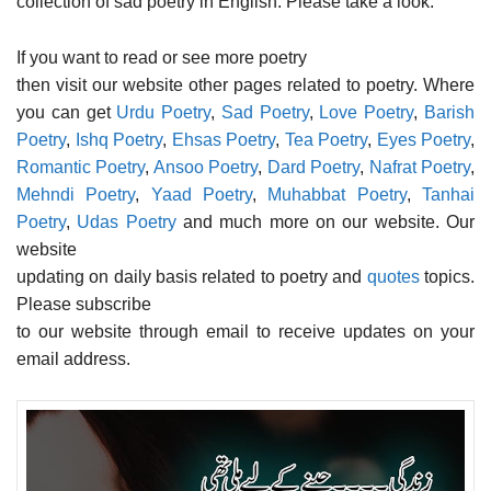
collection of sad poetry in English. Please take a look.
If you want to read or see more poetry
then visit our website other pages related to poetry. Where
you can get
Urdu Poetry
,
Sad Poetry
,
Love Poetry
,
Barish
Poetry
,
Ishq Poetry
,
Ehsas Poetry
,
Tea Poetry
,
Eyes Poetry
,
Romantic Poetry
,
Ansoo Poetry
,
Dard Poetry
,
Nafrat Poetry
,
Mehndi Poetry
,
Yaad Poetry
,
Muhabbat Poetry
,
Tanhai
Poetry
,
Udas Poetry
and much more on our website. Our
website
updating on daily basis related to poetry and
quotes
topics.
Please subscribe
to our website through email to receive updates on your
email address.