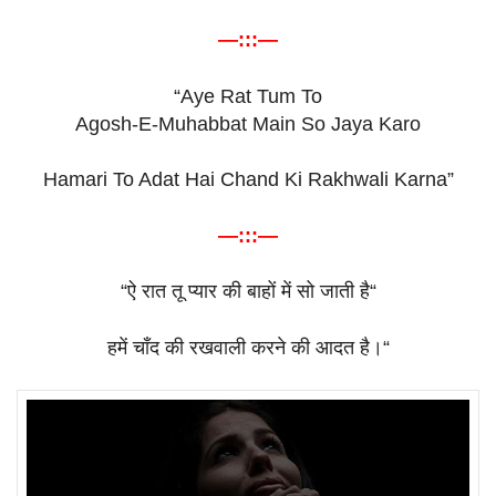
—:::—
“Aye Rat Tum To
Agosh-E-Muhabbat Main So Jaya Karo
Hamari To Adat Hai Chand Ki Rakhwali Karna”
—:::—
“
ऐ
रात
तू
प्यार
की
बाहों
में
सो
जाती
है
“
हमें
चाँद
की
रखवाली
करने
की
आदत
है।
“