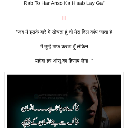
Rab To Har Anso Ka Hisab Lay Ga”
—:::—
“
जब
मैं
इसके
बारे
में
सोचता
हूं
तो
मेरा
दिल
कांप
जाता
है
मैं
तुम्हें
माफ
करता
हूँ
लेकिन
यहोवा
हर
आंसू
का
हिसाब
लेगा।
”