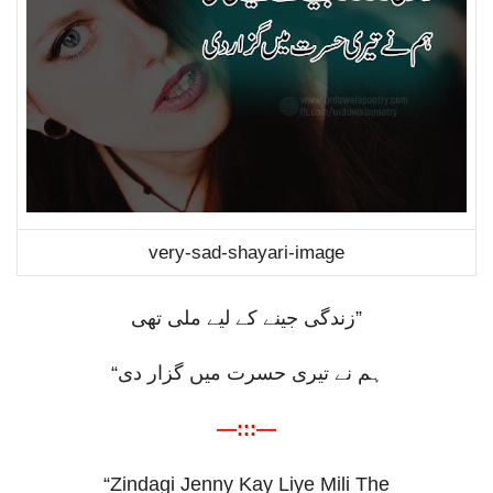
very-sad-shayari-image
زندگی جینے کے لیے ملی تھی
”
“
ہم نے تیری حسرت میں گزار دی
—:::—
“Zindagi Jenny Kay Liye Mili The