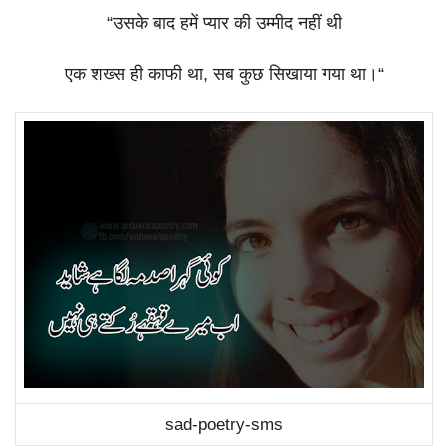
“
उसके
बाद
हमें
प्यार
की
उम्मीद
नहीं
थी
एक
शख्स
ही
काफी
था
,
सब
कुछ
सिखाया
गया
था।
“
sad-poetry-sms