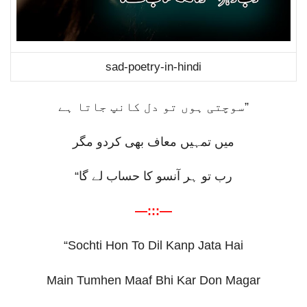
sad-poetry-in-hindi
سوچتی ہوں تو دل کانپ جاتا ہے
”
میں تمہیں معاف بھی کردو مگر
“
رب تو ہر آنسو کا حساب لے گا
—:::—
“Sochti Hon To Dil Kanp Jata Hai
Main Tumhen Maaf Bhi Kar Don Magar