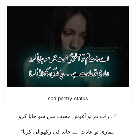
sad-poetry-status
اے رات تم تو آغوشِ محبت میں سو جایا کرو
”
“
ہماری تو عادت ہے چاند کی رکھوالی کرنا