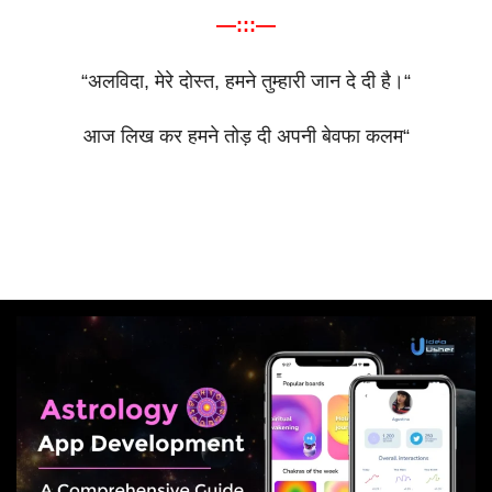
—:::—
“
अलविदा
,
मेरे
दोस्त
,
हमने
तुम्हारी
जान
दे
दी
है।
“
आज
लिख
कर
हमने
तोड़
दी
अपनी
बेवफा
कलम
“