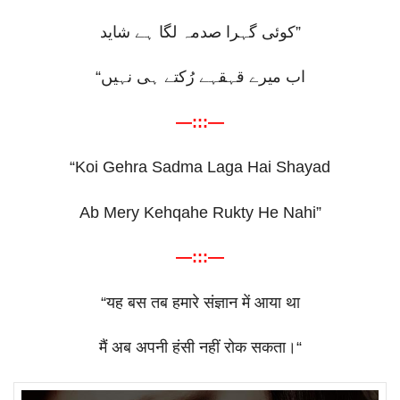
کوئی گہرا صدمہ لگا ہے شاید
”
“
اب میرے قہقہے رُکتے ہی نہیں
—:::—
“Koi Gehra Sadma Laga Hai Shayad
Ab Mery Kehqahe Rukty He Nahi”
—:::—
“
यह
बस
तब
हमारे
संज्ञान
में
आया
था
मैं
अब
अपनी
हंसी
नहीं
रोक
सकता।
“