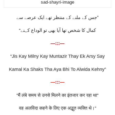
sad-shayri-image
جس کے ملنے کے منتظر تھے ایک عرصے سے
”
“
کمال کا شخص تھا آیا بھی تو الوداع کہنے
—:::—
“Jis Kay Milny Kay Muntazir Thay Ek Arsy Say
Kamal Ka Shaks Tha Aya Bhi To Alwida Kehny”
—:::—
“
मैं
लंबे
समय
से
उनसे
मिलने
का
इंतजार
कर
रहा
था
“
वह
अलविदा
कहने
के
लिए
एक
अद्भुत
व्यक्ति
थे।
“