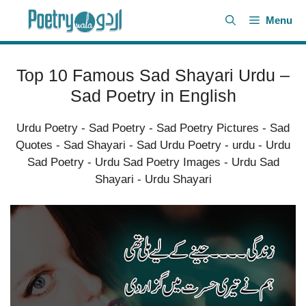
Skip
Menu
to
content
Top 10 Famous Sad Shayari Urdu –
Sad Poetry in English
Urdu Poetry
-
Sad Poetry
-
Sad Poetry Pictures
-
Sad
Quotes
-
Sad Shayari
-
Sad Urdu Poetry
-
urdu
-
Urdu
Sad Poetry
-
Urdu Sad Poetry Images
-
Urdu Sad
Shayari
-
Urdu Shayari