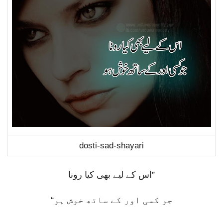
dosti-sad-shayari
اس کے لیے بھی کیا رونا
”
“
جو کسی اور کے ساتھ خوش ہو