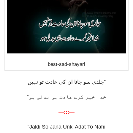
best-sad-shayari
جلدی سو جانا ان کی عادت تو نہیں
”
“
خدا خیر کرے عادت ہی بدلی ہو
—:::—
“Jaldi So Jana Unki Adat To Nahi