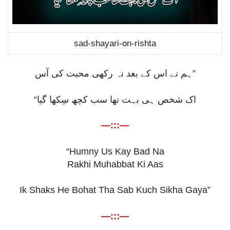
sad-shayari-on-rishta
ہم نے اس کے بعد نہ رکھی محبت کی آس
”
“
اک شخص ہی بہت تھا سب کچھ سِکھا گیا
—:::—
“Humny Us Kay Bad Na
Rakhi Muhabbat Ki Aas
Ik Shaks He Bohat Tha Sab Kuch Sikha Gaya”
—:::—