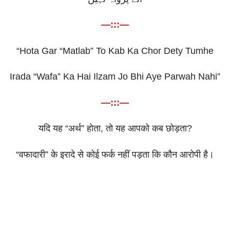
—:::—
“Hota Gar “Matlab” To Kab Ka Chor Dety Tumhe
Irada “Wafa” Ka Hai Ilzam Jo Bhi Aye Parwah Nahi”
—:::—
यदि
यह
“
अर्थ
”
होता
,
तो
यह
आपको
कब
छोड़ता
?
“
वफादारी
”
के
इरादे
से
कोई
फर्क
नहीं
पड़ता
कि
कौन
आरोपी
है।