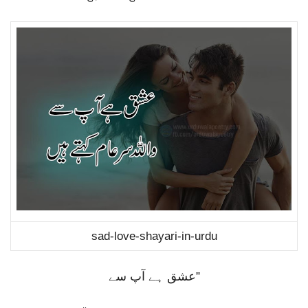
sad-love-shayari-in-urdu
عشق ہے آپ سے
”