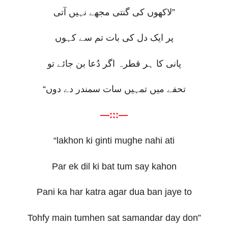
لاکھوں کی گنتی مجھے نہیں آتی
”
پر ایک دل کی بات تم سے کہوں
پانی کا ہر قطرہ اگر دُعا بن جائے تو
“
تحفے میں تمہیں سات سمندر دے دوں
—:::—
“lakhon ki ginti mughe nahi ati
Par ek dil ki bat tum say kahon
Pani ka har katra agar dua ban jaye to
Tohfy main tumhen sat samandar day don”