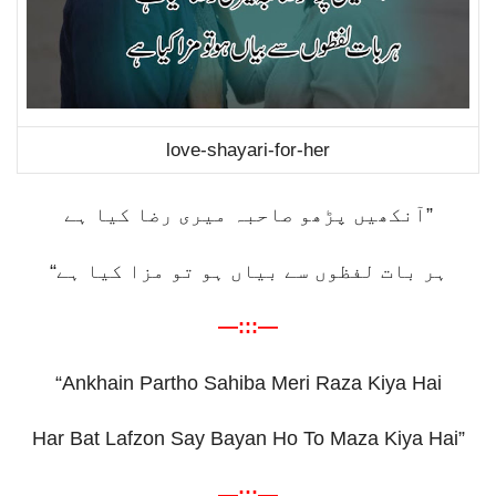
love-shayari-for-her
آنکھیں پڑھو صاحبہ میری رضا کیا ہے
”
“
ہر بات لفظوں سے بیاں ہو تو مزا کیا ہے
—:::—
“Ankhain Partho Sahiba Meri Raza Kiya Hai
Har Bat Lafzon Say Bayan Ho To Maza Kiya Hai”
—:::—