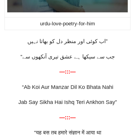
urdu-love-poetry-for-him
اب کوئی اور منظر دل کو بھاتا نہیں
”
“
جب سے سیکھا ہے عشق تیری آنکھوں سے
—:::—
“Ab Koi Aur Manzar Dil Ko Bhata Nahi
Jab Say Sikha Hai Ishq Teri Ankhon Say”
—:::—
“
यह
बस
तब
हमारे
संज्ञान
में
आया
था