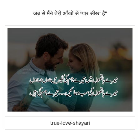
जब
से
मैंने
तेरी
आँखों
से
प्यार
सीखा
है
“
true-love-shayari