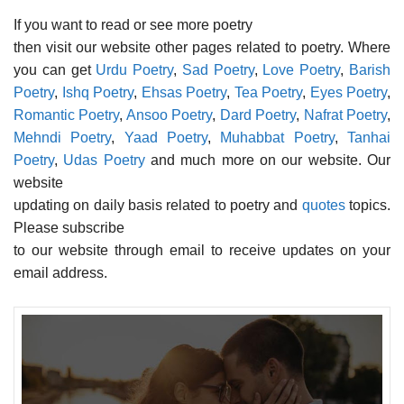
If you want to read or see more poetry
then visit our website other pages related to poetry. Where
you can get
Urdu Poetry
,
Sad Poetry
,
Love Poetry
,
Barish
Poetry
,
Ishq Poetry
,
Ehsas Poetry
,
Tea Poetry
,
Eyes Poetry
,
Romantic Poetry
,
Ansoo Poetry
,
Dard Poetry
,
Nafrat Poetry
,
Mehndi Poetry
,
Yaad Poetry
,
Muhabbat Poetry
,
Tanhai
Poetry
,
Udas Poetry
and much more on our website. Our
website
updating on daily basis related to poetry and
quotes
topics.
Please subscribe
to our website through email to receive updates on your
email address.