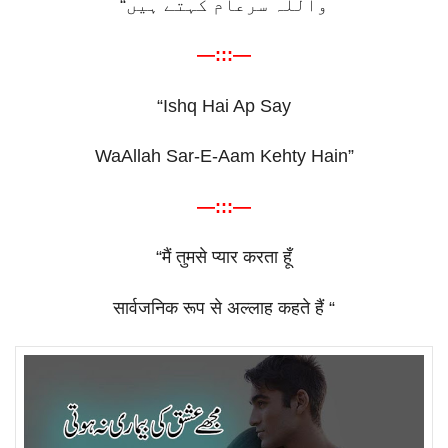
“
واللہ سرعام کہتے ہیں
—:::—
“Ishq Hai Ap Say
WaAllah Sar-E-Aam Kehty Hain”
—:::—
“
मैं
तुमसे
प्यार
करता
हूँ
सार्वजनिक
रूप
से
अल्लाह
कहते
हैं
“