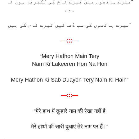
“میرے ہاتھوں میں تیرے نام کی لکیریں ہوں نہ
ہوں
میرے ہاتھوں کی سب دُعائیں تیرے نام کی ہیں
“
—:::—
“Mery Hathon Main Tery
Nam Ki Lakeeren Hon Na Hon
Mery Hathon Ki Sab Duayen Tery Nam Ki Hain”
—:::—
“
मेरे
हाथ
में
तुम्हारे
नाम
की
रेखा
नहीं
है
मेरे
हाथों
की
सारी
दुआएं
तेरे
नाम
पर
हैं।
“