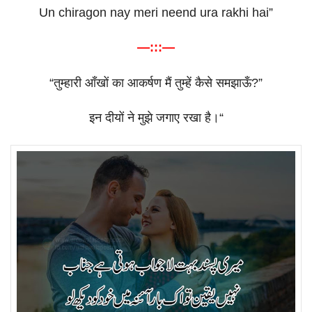
Un chiragon nay meri neend ura rakhi hai”
—:::—
“
तुम्हारी
आँखों
का
आकर्षण
मैं
तुम्हें
कैसे
समझाऊँ
?”
इन
दीयों
ने
मुझे
जगाए
रखा
है।
“