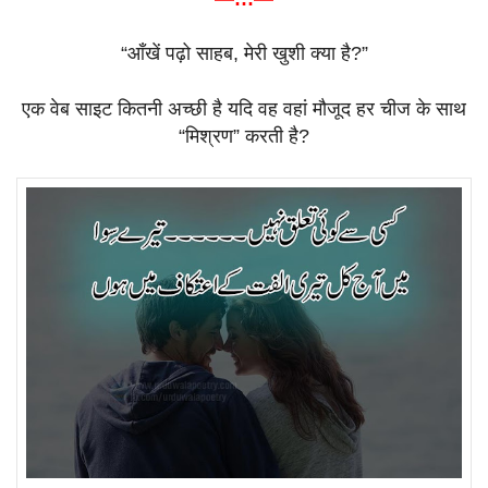
“
आँखें
पढ़ो
साहब
,
मेरी
खुशी
क्या
है
?”
एक
वेब
साइट
कितनी
अच्छी
है
यदि
वह
वहां
मौजूद
हर
चीज
के
साथ
“
मिश्रण
”
करती
है
?