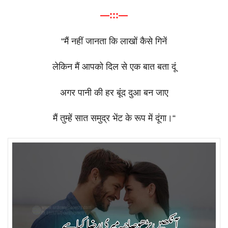
—:::—
“
मैं
नहीं
जानता
कि
लाखों
कैसे
गिनें
लेकिन
मैं
आपको
दिल
से
एक
बात
बता
दूं
अगर
पानी
की
हर
बूंद
दुआ
बन
जाए
मैं
तुम्हें
सात
समुद्र
भेंट
के
रूप
में
दूंगा।
“