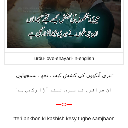
urdu-love-shayari-in-english
تیری آنکھوں کی کشش کیسے تجھے سمجھاوں
”
“
ان چراغوں نے میری نیند اُڑا رکھی ہے
—:::—
“teri ankhon ki kashish kesy tughe samjhaon