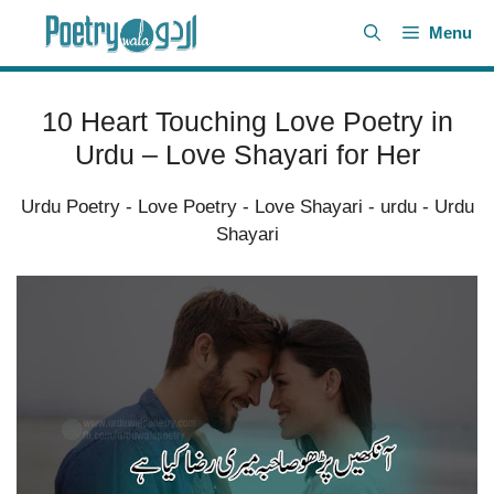
Skip
Menu
to
content
10 Heart Touching Love Poetry in
Urdu – Love Shayari for Her
Urdu Poetry
-
Love Poetry
-
Love Shayari
-
urdu
-
Urdu
Shayari