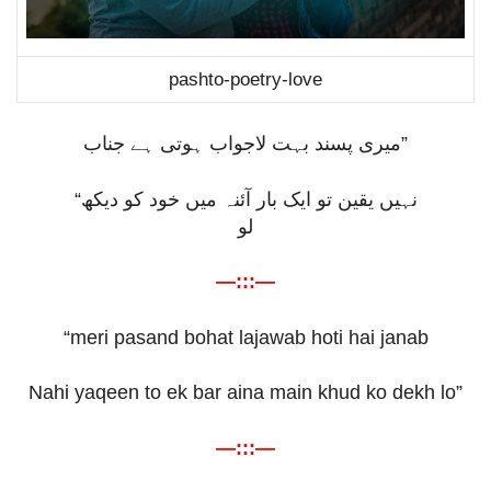
pashto-poetry-love
میری پسند بہت لاجواب ہوتی ہے جناب
”
“
نہیں یقین تو ایک بار آئنہ میں خود کو دیکھ
لو
—:::—
“meri pasand bohat lajawab hoti hai janab
Nahi yaqeen to ek bar aina main khud ko dekh lo”
—:::—