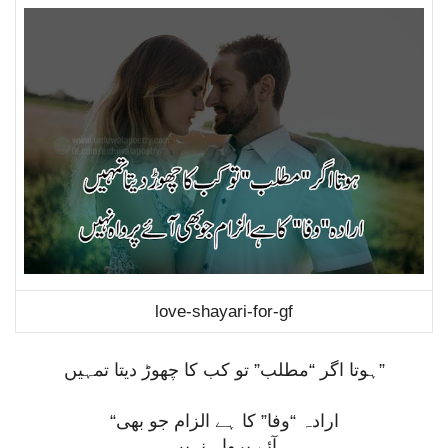
love-shayari-for-gf
ہوتا اگر “مطلب” تو کب کا چھوڑ دیتا تمہیں
”
“
ارادہ “وفا” کا ہے الزام جو بھی
آئے پرواہ نہیں