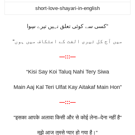
short-love-shayari-in-english
کسی سے کوئی تعلق نہیں تیرے سِوا
”
“
میں آج کل تیری الفت کے اعتکاف میں ہوں
—:::—
“
Kisi Say Koi Taluq Nahi Tery Siwa
Main Aaj Kal Teri Ulfat Kay Aitakaf Main Hon”
—:::—
“
इसका
आपके
अलावा
किसी
और
से
कोई
लेना
–
देना
नहीं
है
“
मुझे
आज
तुमसे
प्यार
हो
गया
है।
“