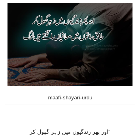
maafi-shayari-urdu
“اور پھر زندگیوں میں زہر گھول کر