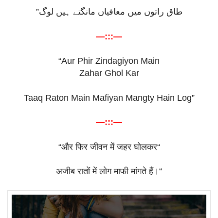
طاق راتوں میں معافیاں مانگتے ہیں لوگ”
—:::—
“Aur Phir Zindagiyon Main
Zahar Ghol Kar
Taaq Raton Main Mafiyan Mangty Hain Log”
—:::—
“
और
फिर
जीवन
में
जहर
घोलकर
“
अजीब
रातों
में
लोग
माफी
मांगते
हैं।
“