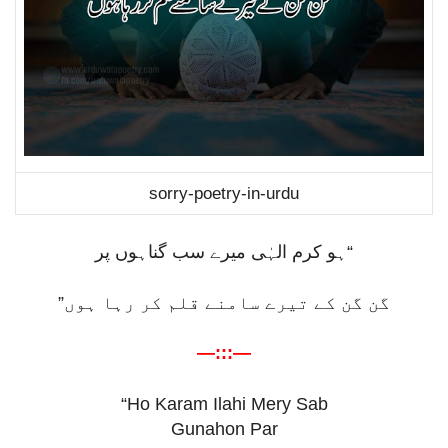
sorry-poetry-in-urdu
“ہو کرم الہٰی میرے سب گناہوں پر
گن گن کے تیرے سامنے قلم کر رہا ہوں”
—:::—
“Ho Karam Ilahi Mery Sab
Gunahon Par