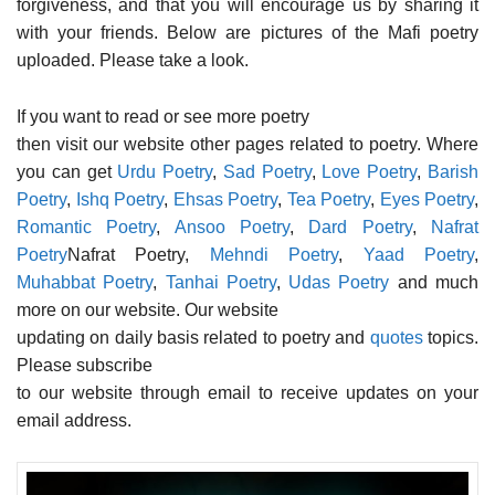
forgiveness, and that you will encourage us by sharing it
with your friends. Below are pictures of the Mafi poetry
uploaded. Please take a look.
If you want to read or see more poetry
then visit our website other pages related to poetry. Where
you can get
Urdu Poetry
,
Sad Poetry
,
Love Poetry
,
Barish
Poetry
,
Ishq Poetry
,
Ehsas Poetry
,
Tea Poetry
,
Eyes Poetry
,
Romantic Poetry
,
Ansoo Poetry
,
Dard Poetry
,
Nafrat
Poetry
Nafrat Poetry,
Mehndi Poetry
,
Yaad Poetry
,
Muhabbat Poetry
,
Tanhai Poetry
,
Udas Poetry
and much
more on our website. Our website
updating on daily basis related to poetry and
quotes
topics.
Please subscribe
to our website through email to receive updates on your
email address.