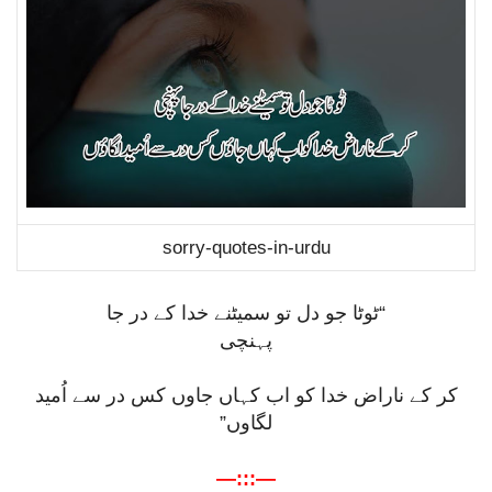
sorry-quotes-in-urdu
“ٹوٹا جو دل تو سمیٹنے خدا کے در جا
پہنچی
کر کے ناراض خدا کو اب کہاں جاوں کس در سے اُمید
لگاوں”
—:::—