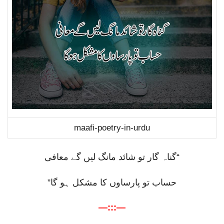
maafi-poetry-in-urdu
“گناہ گار تو شائد مانگ لیں گے معافی
حساب تو پارساوں کا مشکل ہو گا”
—:::—