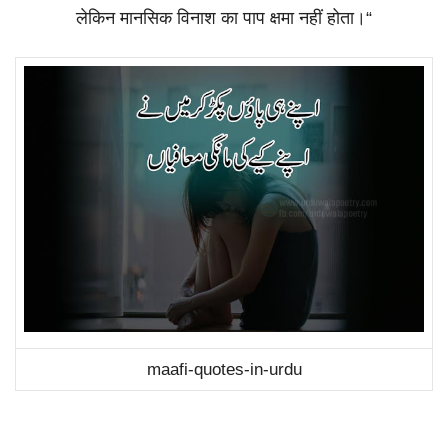
लेकिन
मानसिक
विनाश
का
पाप
क्षमा
नहीं
होता।
“
maafi-quotes-in-urdu