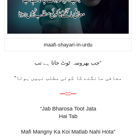
maafi-shayari-in-urdu
“جب بھروسہ ٹوٹ جاتا ہے تب
معافی مانگنے کا کوئی مطلب نہیں ہوتا”
—:::—
“Jab Bharosa Toot Jata
Hai Tab
Mafi Mangny Ka Koi Matlab Nahi Hota”