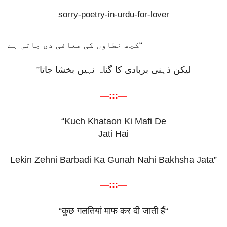
sorry-poetry-in-urdu-for-lover
“کچھ خطاوں کی معافی دی جاتی ہے
لیکن ذہنی بربادی کا گناہ نہیں بخشا جاتا”
—:::—
“Kuch Khataon Ki Mafi De
Jati Hai
Lekin Zehni Barbadi Ka Gunah Nahi Bakhsha Jata”
—:::—
“
कुछ
गलतियां
माफ
कर
दी
जाती
हैं
“