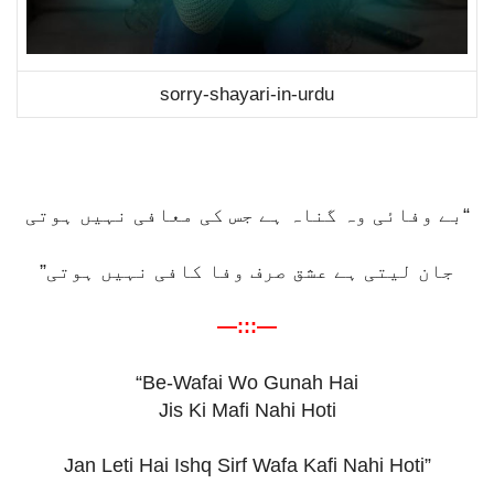
sorry-shayari-in-urdu
“بے وفائی وہ گناہ ہے جس کی معافی نہیں ہوتی
جان لیتی ہے عشق صرف وفا کافی نہیں ہوتی”
—:::—
“Be-Wafai Wo Gunah Hai
Jis Ki Mafi Nahi Hoti
Jan Leti Hai Ishq Sirf Wafa Kafi Nahi Hoti”