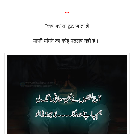
—:::—
“
जब
भरोसा
टूट
जाता
है
माफी
मांगने
का
कोई
मतलब
नहीं
है।
“