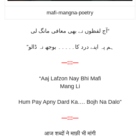
mafi-mangna-poetry
“آج لفظوں نے بھی معافی مانگ لی
ہم پہ اپنے درد کا۔۔۔۔۔ بوجھ نہ ڈالو”
—:::—
“Aaj Lafzon Nay Bhi Mafi
Mang Li
Hum Pay Apny Dard Ka…. Bojh Na Dalo”
—:::—
आज
शब्दों
ने
माफ़ी
भी
मांगी