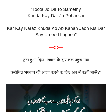
“Toota Jo Dil To Sametny
Khuda Kay Dar Ja Pohanchi
Kar Kay Naraz Khuda Ko Ab Kahan Jaon Kis Dar
Say Umeed Lagaon”
—:::—
टूटा
हुआ
दिल
भगवान
के
द्वार
तक
पहुंच
गया
क्रोधित
भगवान
की
आशा
करने
के
लिए
अब
मैं
कहाँ
जाऊँ
?”