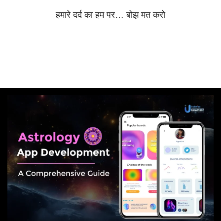
हमारे
दर्द
का
हम
पर
…
बोझ
मत
करो