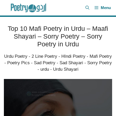
Skip
Menu
to
content
Top 10 Mafi Poetry in Urdu – Maafi
Shayari – Sorry Poetry – Sorry
Poetry in Urdu
Urdu Poetry
-
2 Line Poetry
-
HIndi Poetry
-
Mafi Poetry
-
Poetry Pics
-
Sad Poetry
-
Sad Shayari
-
Sorry Poetry
-
urdu
-
Urdu Shayari