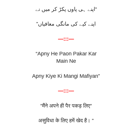
“اپنے ہی پاوں پکڑ کر میں نے
اپنے کیے کی مانگی معافیاں”
—:::—
“Apny He Paon Pakar Kar
Main Ne
Apny Kiye Ki Mangi Mafiyan”
—:::—
“
मैंने
अपने
ही
पैर
पकड़
लिए
“
असुविधा
के
लिए
हमें
खेद
है।
“