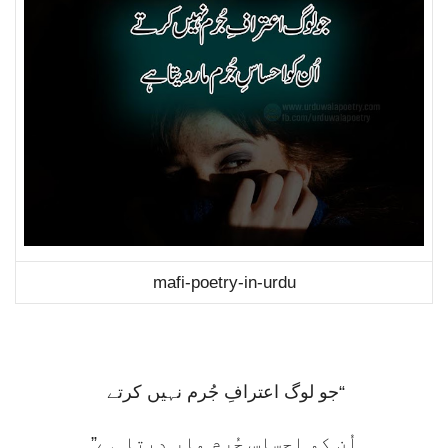
mafi-poetry-in-urdu
“جو لوگ اعترافِ جُرم نہیں کرتے
اُن کو احساسِ جُرم مار دیتا ہے”