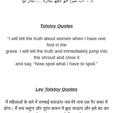
کہ، “اب میرا جو کچھ بگاڑنا ہے بگاڑ لو!”
Tolstoy Quotes
“I will tell the truth about women when I have one
foot in the
grave. I will tell the truth and immediately jump into
the shroud and close it
and say, “Now spoil what I have to spoil.”
Lev Tolstoy Quotes
मैं
महिलाओं
के
बारे
में
सच्चाई
बताऊंगा
जब
मेरे
पास
एक
पैर
कब्र
में
होगा।
मैं
सच
कहूंगा
और
तुरंत
कफन
में
कूद
जाऊंगा
और
इसे
बंद
कर