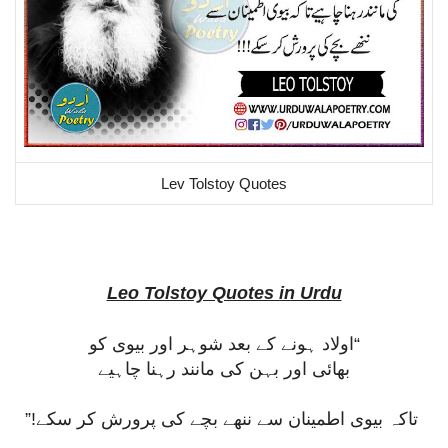
Lev Tolstoy Quotes
Leo Tolstoy Quotes in Urdu
“اولاد ہونے کے بعد شوہر اور بیوی کو
بھائی اور بہن کی مانند رہنا چاہیے
تاکہ بیوی اطمینان سے ننھے بچے کی پرورش کر سکے!”