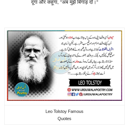
दूंगा
और
कहूंगा
, “
अब
मुझे
बिगाड़
दो।
“
Leo Tolstoy Famous
Quotes