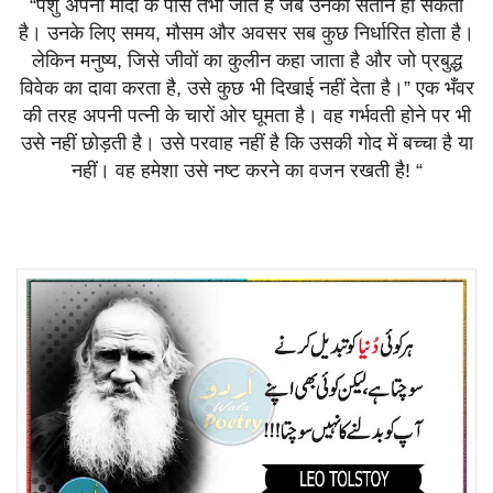
“
पशु
अपनी
मादा
के
पास
तभी
जाते
हैं
जब
उनकी
संतान
हो
सकती
है।
उनके
लिए
समय
,
मौसम
और
अवसर
सब
कुछ
निर्धारित
होता
है।
लेकिन
मनुष्य
,
जिसे
जीवों
का
कुलीन
कहा
जाता
है
और
जो
प्रबुद्ध
विवेक
का
दावा
करता
है
,
उसे
कुछ
भी
दिखाई
नहीं
देता
है।
”
एक
भँवर
की
तरह
अपनी
पत्नी
के
चारों
ओर
घूमता
है।
वह
गर्भवती
होने
पर
भी
उसे
नहीं
छोड़ती
है।
उसे
परवाह
नहीं
है
कि
उसकी
गोद
में
बच्चा
है
या
नहीं।
वह
हमेशा
उसे
नष्ट
करने
का
वजन
रखती
है
! “