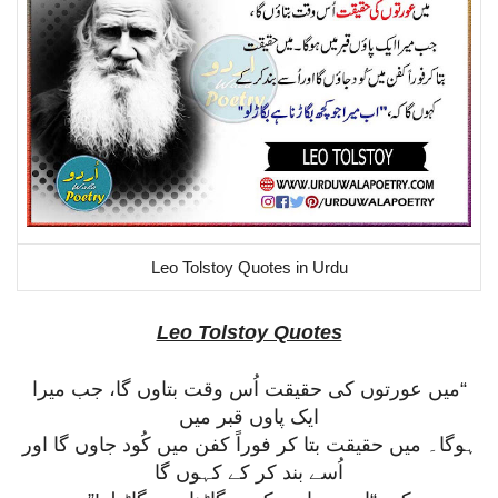
Leo Tolstoy Quotes in Urdu
Leo Tolstoy Quotes
“میں عورتوں کی حقیقت اُس وقت بتاوں گا، جب میرا
ایک پاوں قبر میں
ہوگا۔ میں حقیقت بتا کر فوراً کفن میں کُود جاوں گا اور
اُسے بند کر کے کہوں گا