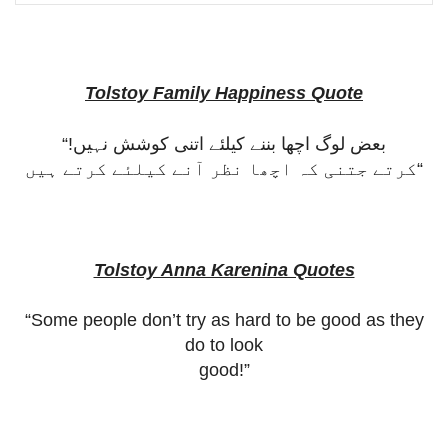
Tolstoy Family Happiness Quote
“!
بعض لوگ اچھا بننے کیلئے اتنی کوشش نہیں
کرتے جتنی کہ اچھا نظر آنے کیلئے کرتے ہیں
“
Tolstoy Anna Karenina Quotes
“Some people don’t try as hard to be good as they
do to look
good!”