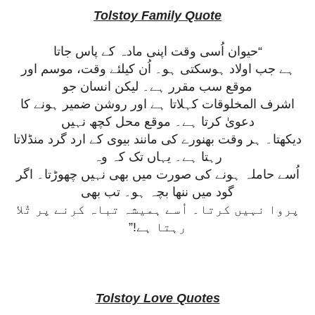
Tolstoy Family Quote
“حیوان اُسی وقت اپنی مادہ کے پاس جاتا
ہے جب اولاد ہوسکتی ہو۔ اُن کیلئے وقت، موسم اور
موقع سب مقرر ہے۔ لیکن انسان جو
اشرف المخلوقات کہلاتا ہے اور روشن ضمیر ہونے کا
دعویٰ کرتا ہے۔ موقع محل کچھ نہیں
دیکھتا۔ ہر وقت بھنورے کی مانند بیوی کے ارد گرد منڈلاتا
رہتا ہے۔ یہاں تک کہ وہ
اُسے حاملہ ہونے کی صورت میں بھی نہیں چھوڑتا۔ اگر
گود میں ننھا بچہ ہو۔ تب بھی
پروا نہیں کرتا۔ اُسے ہمیشہ تباہ کرنے پر تُلا
رہتا ہے!”
Tolstoy Love Quotes